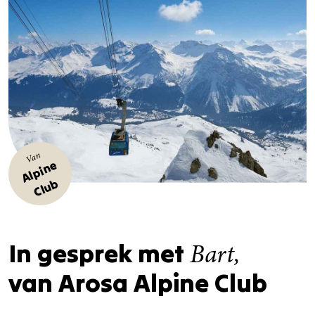
Van
Al
p
i
n
e
Cl
u
b
In gesprek met
Bart,
van Arosa Alpine Club