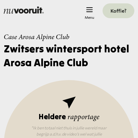
Koffie?
Menu
Case Arosa Alpine Club
Zwitsers wintersport hotel
Arosa Alpine Club
Heldere
rapportage
"Ik ben totaal niet thuis in jullie wereld maar
begrijp a.d.h.v. de video’s wel wat jullie